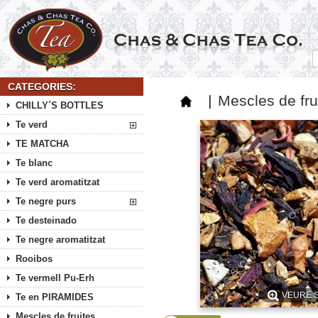
CATEGORIES:
|
Mescles de fru
CHILLY´S BOTTLES
Te verd
TE MATCHA
Te blanc
Te verd aromatitzat
Te negre purs
Te desteinado
Te negre aromatitzat
Rooibos
Te vermell Pu-Erh
VEURE 
Te en PIRAMIDES
Mescles de fruites